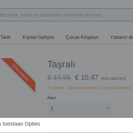
Tarih
Kişisel Gelişim
Çocuk Kitapları
Yabanci dil
Taşralı
30% indirim
€ 14,95
€ 10,47
(KDV dâhil 9%)
✓
Stokta
- Teslimat süresi 1-3 iş günü içinde
Adet
 toestaan Opties
Sepete ekle