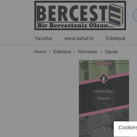
Yazarlar
www.sahaf.nl
Edebiyat
Home
›
Edebiyat
›
Romanlar
›
Taşralı
Cookies