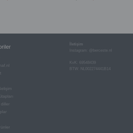
İletişim
riler
Instagram: @berceste.nl
r
KvK: 69548439
af.nl
BTW: NL002274441B14
t
Gelişim
itapları
diller
aplar
rünler