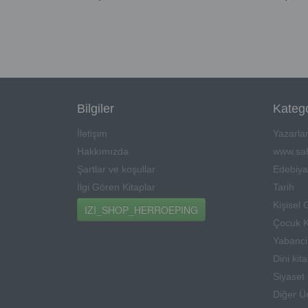
Bilgiler
Katego
İletişim
Yazarla
Hakkımızda
www.sah
Şartlar ve koşullar
Edebiya
İlgi Gören Kitaplar
Tarih
Kişisel 
IZI_SHOP_HERROEPING
Çocuk K
Yabanci 
Dini kit
Siyaset
Diğer Ü