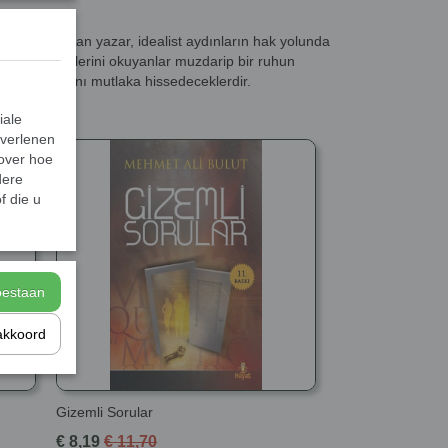
amacında olan yazar, idealist aydınların hak yolunda
 Onun hikayelerini okuyanlar muzdarip bir ruhun
 uzanan aşkını mutlaka hissedeceklerdir.
iale
 verlenen
 over hoe
dere
f die u
toestaan
akkoord
Gizemli Sorular
€ 8,19
€ 11,70