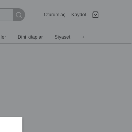
Oturum aç
Kaydol
ler
Dini kitaplar
Siyaset
+