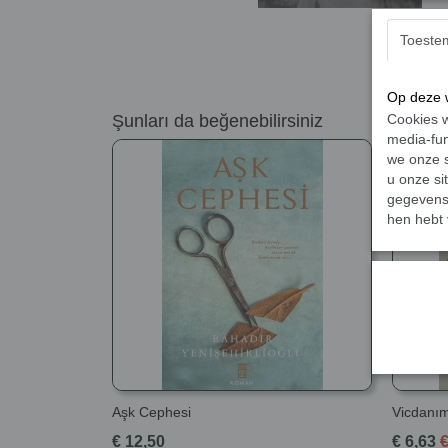
Toeste
Op deze w
Şunları da beğenebilirsiniz
Cookies w
media-fun
we onze s
u onze si
gegevens 
hen hebt 
Aşk Cephesi
Vicdanımı
€ 12,50
€ 6,63
€