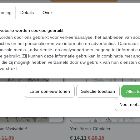
mming
Details
Over
Sanatta bir "Anadolu romantizmi" oluşturmak 
verdikleri hizmet mücadelesini öne çıkarıyor.
çırpınışlarını, merhamet hamlesini ve ötelere
ebsite worden cookies gebruikt
orden door ons gebruikt voor verkeersanalyse, het aanbieden van soc
cties en het personaliseren van informatie en advertenties. Daarnaast
ociale media-, advertentie- en analysepartners toegang tot informatie
te gebruikt. Zij kunnen deze informatie gebruiken in combinatie met an
die zij mogelijk hebben verzameld door uw gebruik van hun diensten o
verstrekt.
Later opnieuw tonen
Selectie toestaan
Alles 
Nee, niet 
n Vasiyetidir!
Yerli Yersiz Cümleler
 11,05
€ 14,11
€ 20,15