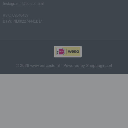
Instagram: @berceste.nl
KvK: 69548439
BTW: NL002274441B14
© 2026 www.berceste.nl - Powered by Shoppagina.nl