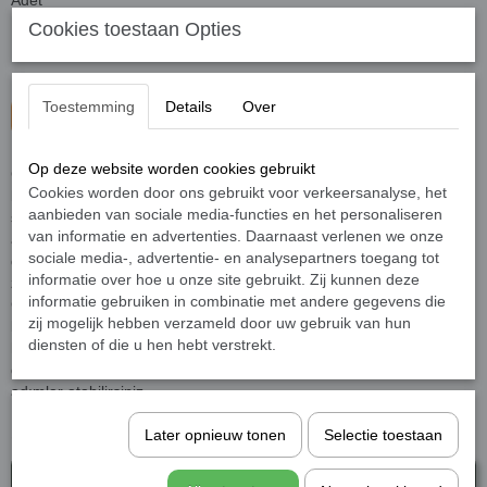
Adet
Cookies toestaan Opties
Toestemming
Details
Over
Sepete ekle
Op deze website worden cookies gebruikt
Günü kavramak için dünü anlamak lazım... Dün, tarihtir. Ancak kuru
Cookies worden door ons gebruikt voor verkeersanalyse, het
bilgi yığınlarıyla tarihi anlamaya imkan yoktur. İşin sırrı ayrıntılarda
aanbieden van sociale media-functies en het personaliseren
saklıdır. İyi kavranması gereken gerçekler ayrıntılardadır. Tarihi
van informatie en advertenties. Daarnaast verlenen we onze
ayrıntılarıyla kavrama arayışı bizi romana götürür: Gölgede kalmış
sociale media-, advertentie- en analysepartners toegang tot
değerleri sadece romanda buluruz. Çaka Bey’i romanlaştırmak da
informatie over hoe u onze site gebruikt. Zij kunnen deze
zaten böyle bir arayışın parçasıdır. İlk Türk Amirali olarak ünlenen
informatie gebruiken in combinatie met andere gegevens die
Çaka Bey ile çevresinde bir devrin, hatta devirlerin tüm detaylarını
zij mogelijk hebben verzameld door uw gebruik van hun
bulabilirsiniz. Ayrıca Selçuklu’yu büyüten unsurlarla birlikte bitiren
diensten of die u hen hebt verstrekt.
hastalıkları da keşfedeceğinizi sanıyoruz. Artık bunun ışığında yeni
dünyayı kucaklayabilir, hatta geleceği idrak hususunda isabetli
adımlar atabilirsiniz.
Şunları da beğenebilirsiniz
Later opnieuw tonen
Selectie toestaan