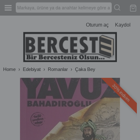
Oturum aç
Kaydol
Home
›
Edebiyat
›
Romanlar
›
Çaka Bey
30% indirim