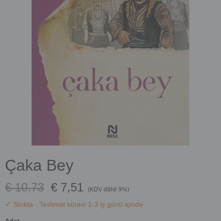
Çaka Bey
€ 10,73
€ 7,51
(KDV dâhil 9%)
✓
Stokta
- Teslimat süresi 1-3 iş günü içinde