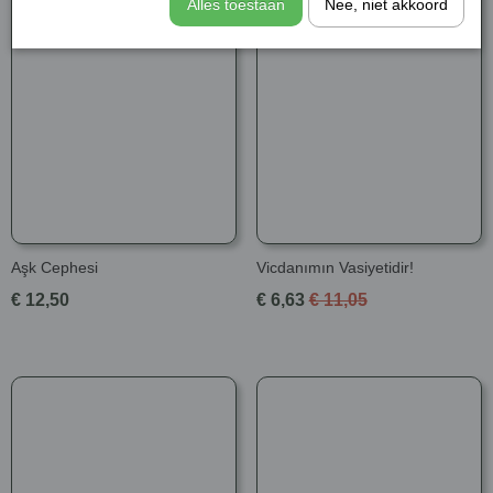
Alles toestaan
Nee, niet akkoord
Aşk Cephesi
Vicdanımın Vasiyetidir!
€ 12,50
€ 6,63
€ 11,05