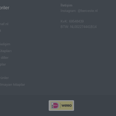
İletişim
riler
Instagram: @berceste.nl
r
KvK: 69548439
af.nl
BTW: NL002274441B14
t
Gelişim
itapları
diller
aplar
rünler
olmayan kitaplar