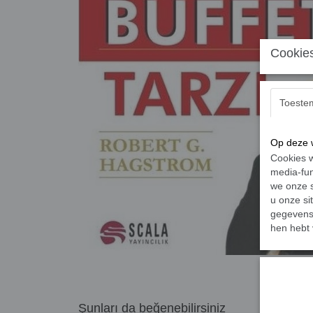
Cookies
Toeste
Op deze w
Cookies w
media-fun
we onze s
u onze si
gegevens 
hen hebt 
Şunları da beğenebilirsiniz