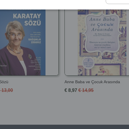
 Sözü
Anne Baba ve Çocuk Arasında
 13,00
€ 8,97
€ 14,95