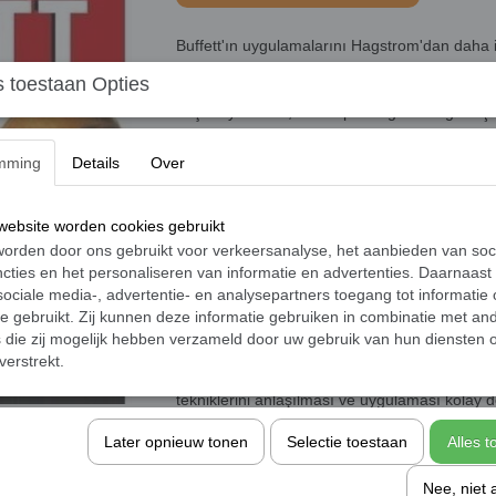
Buffett'ın uygulamalarını Hagstrom'dan daha i
Time
 toestaan Opties
Yeni hisse senetleri üzerine yazılmış en önemli
düşünüyorsanız, bu kitaptan öğreneceğiniz ço
Forbes
mming
Details
Over
"Birinci sınıf. Buffett'ın yaptıkları herkesin b
Hagstrom'dan daha iyi anlatan olmamıştır. Buf
yönüyle ışık tutuyor, irdeliyor ve neden satın al
ebsite worden cookies gebruikt
Fortune
orden door ons gebruikt voor verkeersanalyse, het aanbieden van soc
cties en het personaliseren van informatie en advertenties. Daarnaast
Ekonominin davranışları ve şirketlerin performa
ociale media-, advertentie- en analysepartners toegang tot informatie
arasındaki ilişkiyle ilgilenen herkes bu kitapta i
te gebruikt. Zij kunnen deze informatie gebruiken in combinatie met an
The Economist
die zij mogelijk hebben verzameld door uw gebruik van hun diensten o
verstrekt.
Warren Buffett tarzı ortalama okurlara hitap e
tekniklerini anlaşılması ve uygulaması kolay do
çıkacak ödülleri gösteriyor.
Later opnieuw tonen
Selectie toestaan
Alles 
Dallas Morning News
Nee, niet 