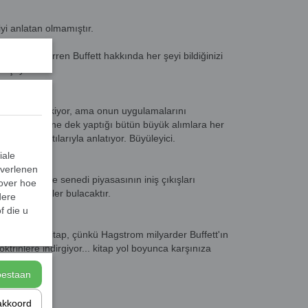
yi anlatan olmamıştır.
 kitap... Warren Buffett hakkında her şeyi bildiğinizi
k şey var.
üyük ilgisini çekiyor, ama onun uygulamalarını
fett'ın bugüne dek yaptığı bütün büyük alımlara her
dığını ayrıntılarıyla anlatıyor. Büyüleyici.
iale
 verlenen
nsı ile hisse senedi piyasasının iniş çıkışları
 over hoe
lginç bir şeyler bulacaktır.
dere
f die u
debilen bir kitap, çünkü Hagstrom milyarder Buffett'ın
ktrinlere indirgiyor... kitap yol boyunca karşınıza
toestaan
akkoord