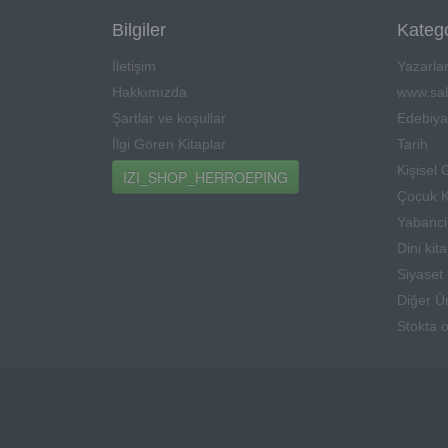
Bilgiler
Katego
İletişim
Yazarla
Hakkımızda
www.sah
Şartlar ve koşullar
Edebiya
İlgi Gören Kitaplar
Tarih
Kişisel 
IZI_SHOP_HERROEPING
Çocuk K
Yabanci 
Dini kit
Siyaset
Diğer Ü
Stokta 