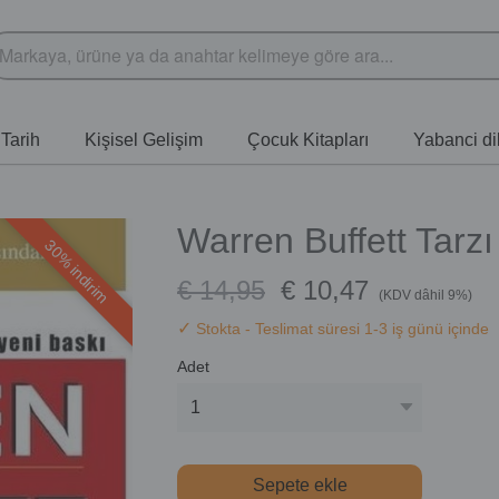
Tarih
Kişisel Gelişim
Çocuk Kitapları
Yabanci dil
Warren Buffett Tarzı
30% indirim
€ 14,95
€ 10,47
(KDV dâhil 9%)
✓
Stokta
- Teslimat süresi 1-3 iş günü içinde
Adet
Sepete ekle