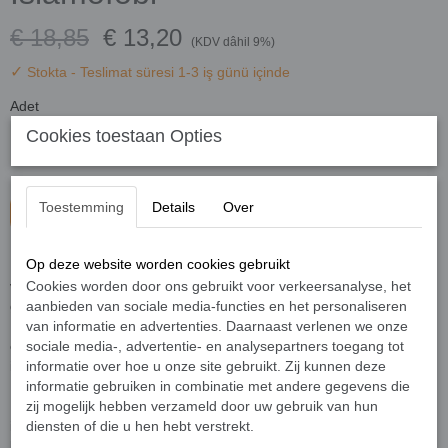
€ 18,85
€ 13,20
(KDV dâhil 9%)
✓
Stokta
- Teslimat süresi 1-3 iş günü içinde
Adet
Cookies toestaan Opties
Toestemming
Details
Over
Sepete ekle
Op deze website worden cookies gebruikt
İslamofobi, 11 Eylül’den bu yana sayısız ayrım, ırkçılık, fiziki saldırı
vakaları yanında İslam karşıtı kampanyalarla da katlanarak artış
Cookies worden door ons gebruikt voor verkeersanalyse, het
göstermiştir. 2006 Danimarka karikatür krizi ve Papa 16. Benedict’in
aanbieden van sociale media-functies en het personaliseren
Regensburg konuşmasını çevreleyen tartışmalar da ifade
van informatie en advertenties. Daarnaast verlenen we onze
özgürlüğü, çok kültürlülük, dinî sembollere saygı ve dinler arası
sociale media-, advertentie- en analysepartners toegang tot
ilişkilerle alakalı bazı önemli sorunları ortaya koymuştur.
informatie over hoe u onze site gebruikt. Zij kunnen deze
informatie gebruiken in combinatie met andere gegevens die
Dinî özgürlüğün yanı sıra insan hak ve özgürlükleriyle alakalı temel
zij mogelijk hebben verzameld door uw gebruik van hun
ilkeleri ihlâl eden İslamofobik eylemler, birçok farklı görünüme
diensten of die u hen hebt verstrekt.
bürünmektedir. Bazı durumlarda camiler, İslamî merkezler ve