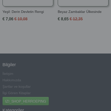
Yeşil: Derin Devletin Rengi
Beyaz Zambaklar Ülkesinde
€ 7,06
€ 10,08
€ 8,65
€ 12,35
Bilgiler
İletişim
Hakkımızda
Şartlar ve koşullar
İlgi Gören Kitaplar
IZI_SHOP_HERROEPING
Kategoriler