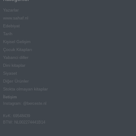
Yazarlar
www.sahaf.nl
Edebiyat
Tarih
Kişisel Gelişim
Çocuk Kitapları
Yabanci diller
Dini kitaplar
Siyaset
Diğer Ürünler
Stokta olmayan kitaplar
İletişim
Instagram: @berceste.nl
KvK: 69548439
BTW: NL002274441B14