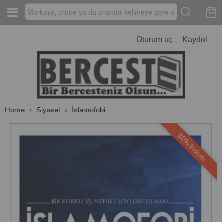
Oturum aç
Kaydol
Home
›
Siyaset
›
İslamofobi
30% indirim