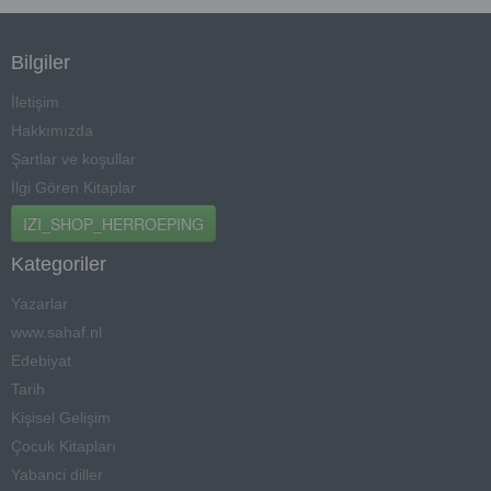
Bilgiler
İletişim
Hakkımızda
Şartlar ve koşullar
İlgi Gören Kitaplar
IZI_SHOP_HERROEPING
Kategoriler
Yazarlar
www.sahaf.nl
Edebiyat
Tarih
Kişisel Gelişim
Çocuk Kitapları
Yabanci diller