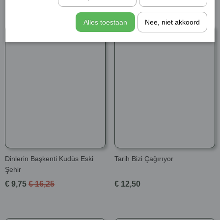
Şunları da beğenebilirsiniz
Alles toestaan
Nee, niet akkoord
Dinlerin Başkenti Kudüs Eski
Tarih Bizi Çağırıyor
Şehir
€ 9,75
€ 16,25
€ 12,50