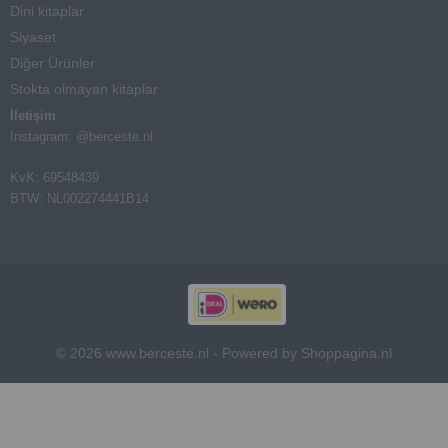
Dini kitaplar
Siyaset
Diğer Ürünler
Stokta olmayan kitaplar
İletişim
Instagram: @berceste.nl
KvK: 69548439
BTW: NL002274441B14
© 2026 www.berceste.nl - Powered by Shoppagina.nl