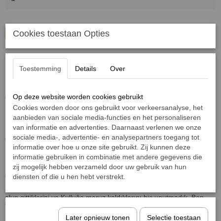
Cookies toestaan Opties
Sepete ekle
Doğu Türkistan’ın Kaşgar vilayetinde doğdu. Pakistan Lahore
Toestemming
Details
Over
Uluslararası İslami Bilimler Enstitüsünde İslam hukuku bölümünde
lisans eğitimini bitiren Oğuzhan, Pakistan Lahore Pencap
Üniversitesi İslami bilimler enstitüsünde master eğitimini
Op deze website worden cookies gebruikt
tamamladı.
Cookies worden door ons gebruikt voor verkeersanalyse, het
aanbieden van sociale media-functies en het personaliseren
2002’de Ailesi ile Türkiye’ye yerleşti. Doğu Türkistan davasının bir
van informatie en advertenties. Daarnaast verlenen we onze
neferi olarak sivil toplum kuruluşlarında aktif rol almaktadır. Ana dili
sociale media-, advertentie- en analysepartners toegang tot
olan, Uygurca ve Türkçe dışında Arapça, İngilizce, Urduca ve
informatie over hoe u onze site gebruikt. Zij kunnen deze
Pencapça dillerini ileri seviyede bilen Oğuzhan, evli ve dört çocuk
informatie gebruiken in combinatie met andere gegevens die
babasıdır.
zij mogelijk hebben verzameld door uw gebruik van hun
diensten of die u hen hebt verstrekt.
“Ben Çinlilerin altın, gümüş, ipekleri, tatlı sözleri ve diğer değerli
hediyelerine aldanmadım. Biz, birçok Türklerin onlara aldanıp yok
olup gittiklerini ve Kulluğa maruz kaldıklarını hiç unutmadık. Ben,
Tanrı’nın yardımına sığındım ve ben Türklerin Hakanıyım.”
Bilge Hakan
Later opnieuw tonen
Selectie toestaan