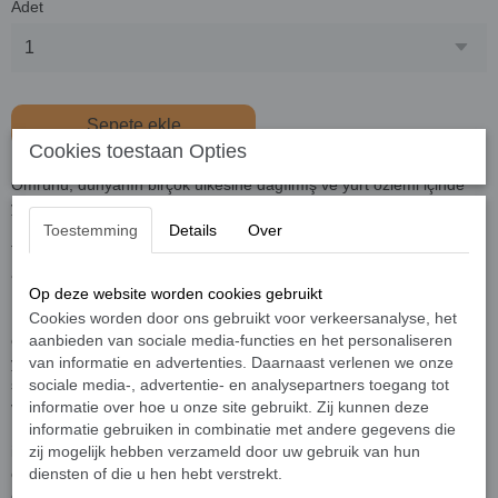
Adet
Sepete ekle
Cookies toestaan Opties
Ömrünü; dünyanın birçok ülkesine dağılmış ve yurt özlemi içinde
yaşayan Yahudileri Arz-ı Mevlud kabul ettikleri Filistin’de bir Yahudi
Devleti kurulması ülküsüne adayan Politik Siyonizmin kurucusu Dr.
Toestemming
Details
Over
Theodor Herzl’in, Sayın Yaşar Kutluay tarafından yorumlanmış
anılardır.
Op deze website worden cookies gebruikt
Dr. Herzl bir Yahudi Devleti’nin mutlaka kurulması davasına
Cookies worden door ons gebruikt voor verkeersanalyse, het
öylesine inançla bağlanmıştır ki, bu uğurda Sultan Abdülhamit’in en
aanbieden van sociale media-functies en het personaliseren
yakınındaki Paşaları davasına hizmet etmeleri içi paraya boğar,
van informatie en advertenties. Daarnaast verlenen we onze
sarayı adeta rüşvetle satın alır. Dünya kamuoyunu harekete geçirir
sociale media-, advertentie- en analysepartners toegang tot
ve zengin yahudileri bu hayalin gerçekleşmesi için seferber eder.
informatie over hoe u onze site gebruikt. Zij kunnen deze
Profesör Vambery’yi Sultan ile görüşmeler ayarlaması ve
informatie gebruiken in combinatie met andere gegevens die
istikbaldeki Yahudi Devleti için aracı yapar. Ancak Herzl’in bütün
zij mogelijk hebben verzameld door uw gebruik van hun
çabalarına rağmen Sultan Abdülhamit’in Filistin’de bir Yahudi
diensten of die u hen hebt verstrekt.
devleti’nin kurulmasına rıza göstermemesi üzerine yine de ümidini