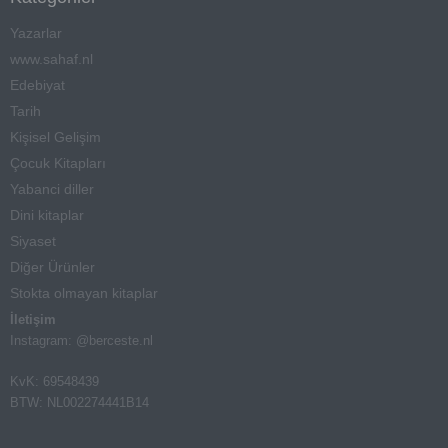
Yazarlar
www.sahaf.nl
Edebiyat
Tarih
Kişisel Gelişim
Çocuk Kitapları
Yabanci diller
Dini kitaplar
Siyaset
Diğer Ürünler
Stokta olmayan kitaplar
İletişim
Instagram: @berceste.nl
KvK: 69548439
BTW: NL002274441B14