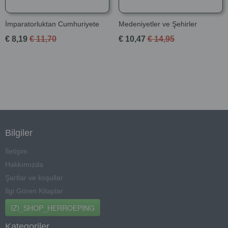
İmparatorluktan Cumhuriyete
Medeniyetler ve Şehirler
€ 8,19
€ 11,70
€ 10,47
€ 14,95
Bilgiler
İletişim
Hakkımızda
Şartlar ve koşullar
İlgi Gören Kitaplar
IZI_SHOP_HERROEPING
Kategoriler