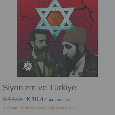
Siyonizm ve Türkiye
€ 14,95
€ 10,47
(KDV dâhil 9%)
✓
Stokta
- Teslimat süresi 1-3 iş günü içinde