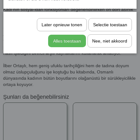
Kadılık İslam Ortaçağında ortaya çıkan idari ve adli bir görevdir.
Kadı’nın sosyal-idari fonksiyonları değerlendirilirken on dört asırlık
İslam tarihi içindeki evrimi göz önüne alınmadığından, bu kurumun
İslam öncesi imparatorluklardan neleri, ne ölçüde miras aldığı
Later opnieuw tonen
Selectie toestaan
üzerinde de durulmamıştır. İlber Ortaylı,
Osmanlı Devleti’nde
Kadı
adlı bu çalışmasında kadıların tarihini ve yargı görevlerini,
tayinini, görev süresini, yargı bölgesini, yardımcılarını, diğer
Alles toestaan
Nee, niet akkoord
memurlar arasındaki hiyerarşik ilişkisini ve Osmanlı mahkemelerinin
nasıl işlediğini birincil arşiv kaynaklarını kullanarak anlatıyor.
İlber Ortaylı, hem geniş ufuklu tarihçiliğini hem de tadına doyum
olmaz üslupçuluğunu işe koştuğu bu kitabında, Osmanlı
dünyasında kadının bütün boyutlarını olağanüstü bir sürükleyicilikle
ortaya koyuyor.
Şunları da beğenebilirsiniz