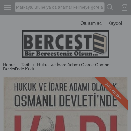
Oturum aç
Kaydol
Home
›
Tarih
›
Hukuk ve İdare Adamı Olarak Osmanlı
Devleti'nde Kadı
30% indirim