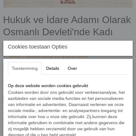
Hukuk ve İdare Adamı Olarak
Osmanlı Devleti'nde Kadı
€ 13,00
€ 9,10
Cookies toestaan Opties
(KDV dâhil 9%)
✓
Stokta
- Teslimat süresi 1-3 iş günü içinde
Adet
Toestemming
Details
Over
Op deze website worden cookies gebruikt
Cookies worden door ons gebruikt voor verkeersanalyse, het
aanbieden van sociale media-functies en het personaliseren
Sepete ekle
van informatie en advertenties. Daarnaast verlenen we onze
sociale media-, advertentie- en analysepartners toegang tot
Türkiye’de tarih denilince akla ilk gelen isim İlber Ortaylı’nın
informatie over hoe u onze site gebruikt. Zij kunnen deze
kaleminden Osmanlı hukuk tarihinin merkezinde yer alan ve
informatie gebruiken in combinatie met andere gegevens die
üzerine pek konuşulmayan kadıları anlatan önemli bir çalışma…
zij mogelijk hebben verzameld door uw gebruik van hun
diensten of die u hen hebt verstrekt.