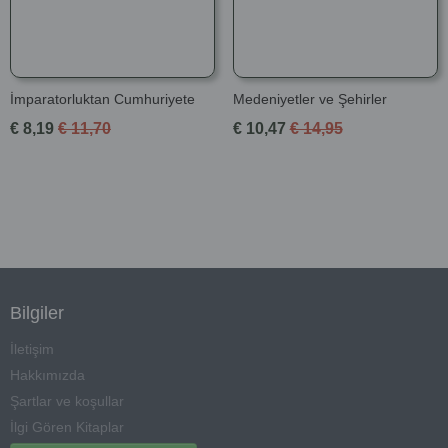
İmparatorluktan Cumhuriyete
Medeniyetler ve Şehirler
€ 8,19
€ 11,70
€ 10,47
€ 14,95
Bilgiler
İletişim
Hakkımızda
Şartlar ve koşullar
İlgi Gören Kitaplar