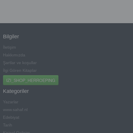
Bilgiler
İletişim
Hakkımızda
Şartlar ve koşullar
İlgi Gören Kitaplar
IZI_SHOP_HERROEPING
Kategoriler
Yazarlar
www.sahaf.nl
Edebiyat
Tarih
Kişisel Gelişim