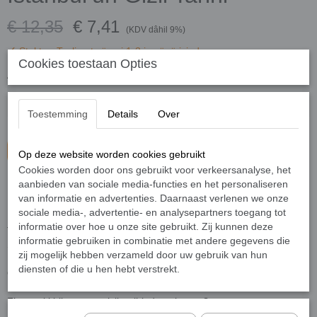
€ 12,35
€ 7,41
(KDV dâhil 9%)
✓
Stokta
- Teslimat süresi 1-3 iş günü içinde
Cookies toestaan Opties
Adet
Toestemming
Details
Over
Sepete ekle
Op deze website worden cookies gebruikt
Cookies worden door ons gebruikt voor verkeersanalyse, het
aanbieden van sociale media-functies en het personaliseren
Mesih beklentisi içinde olanlar dünyayı nasıl şekillendiriyor?
van informatie en advertenties. Daarnaast verlenen we onze
Kıyamet Bekçileri’ne göre Kutsal Kan İstanbul’a nasıl geldi?
sociale media-, advertentie- en analysepartners toegang tot
Kehanetlerde Türkiye neden bu kadar önemli?
informatie over hoe u onze site gebruikt. Zij kunnen deze
Türkiye’yi ele geçirme planlarını kehanetlere nasıl dayandırıyorlar?
informatie gebruiken in combinatie met andere gegevens die
Şövalyeler ve Papalık Osmanlı üzerinde hangi gizli planları kurdu?
zij mogelijk hebben verzameld door uw gebruik van hun
İşbirlikçileri nasıl kullandılar?
diensten of die u hen hebt verstrekt.
Osmanlı’nın ilk masonları kimlerdi?
Mason locaları nasıl kuruldu?
Finansal kirli oyunun gizli tarihinde neler var?
Rothschild parası Osmanlı topraklarına nasıl geldi?