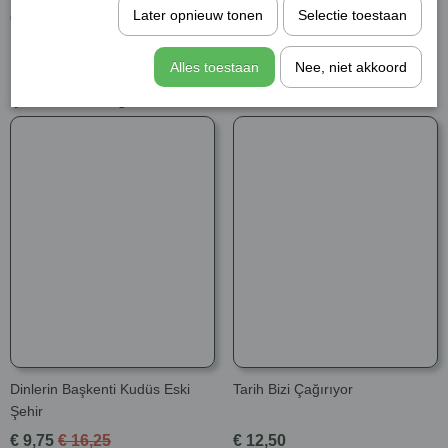
Later opnieuw tonen
Selectie toestaan
Osmanlı’yı paylaşma planında Amerika ne kadar etkili oldu?
İstanbul beş yıl boyunca nasıl işgal altında kaldı, neler yaşandı?
İşgalciler, içeride kimlerle anlaştılar?
Alles toestaan
Nee, niet akkoord
Şunları da beğenebilirsiniz
Dinlerin Başkenti Kudüs Eski
Tarih Bizi Çağırıyor
Şehir
€ 9,75
€ 16,25
€ 12,50