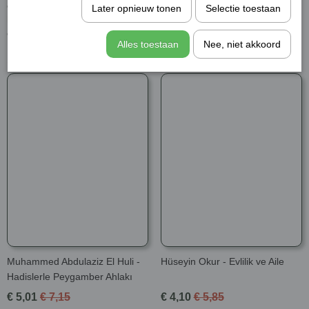
okuyucu ile buluşuyor. Sadece fıkra formunda değil de
Later opnieuw tonen
Selectie toestaan
hikâyeleştirilerek anlatılan bu latifeler kıssadan hisseler
olarak oluşturuldu.
Alles toestaan
Nee, niet akkoord
Şunları da beğenebilirsiniz
Muhammed Abdulaziz El Huli -
Hüseyin Okur - Evlilik ve Aile
Hadislerle Peygamber Ahlakı
€ 5,01
€ 7,15
€ 4,10
€ 5,85