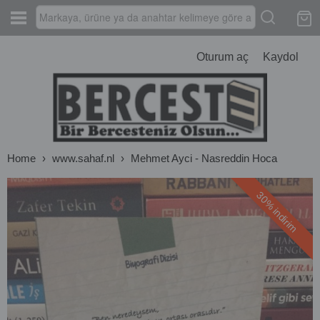
Oturum aç
Kaydol
Home
›
www.sahaf.nl
›
Mehmet Ayci - Nasreddin Hoca
30% indirim