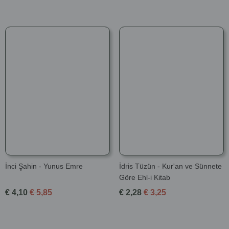
İnci Şahin - Yunus Emre
İdris Tüzün - Kur'an ve Sünnete
Göre Ehl-i Kitab
€ 4,10
€ 5,85
€ 2,28
€ 3,25