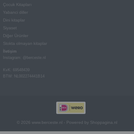
Çocuk Kitapları
Yabanci diller
Dini kitaplar
Siyaset
Diğer Ürünler
Stokta olmayan kitaplar
İletişim
Instagram: @berceste.nl
KvK: 69548439
BTW: NL002274441B14
© 2026 www.berceste.nl - Powered by Shoppagina.nl