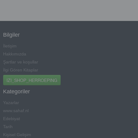
Bilgiler
İletişim
Hakkımızda
Şartlar ve koşullar
İlgi Gören Kitaplar
IZI_SHOP_HERROEPING
Kategoriler
Yazarlar
www.sahaf.nl
Edebiyat
Tarih
Kişisel Gelişim