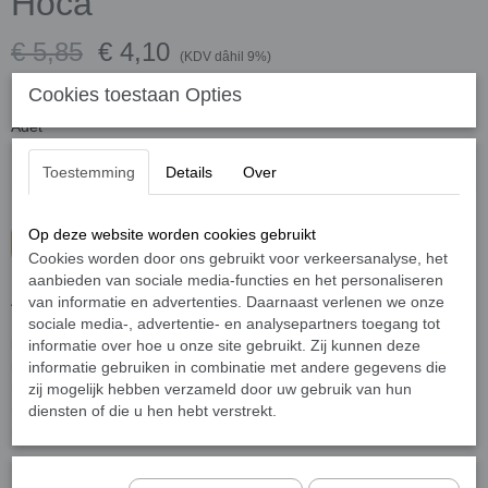
Hoca
€ 5,85
€ 4,10
(KDV dâhil 9%)
✓
Stokta
- Teslimat süresi 1-3 iş günü içinde
Cookies toestaan Opties
Adet
Toestemming
Details
Over
Op deze website worden cookies gebruikt
Sepete ekle
Cookies worden door ons gebruikt voor verkeersanalyse, het
aanbieden van sociale media-functies en het personaliseren
Anadolu toprakları birçok önemli insanı yetiştirmiştir. Nasreddin
van informatie en advertenties. Daarnaast verlenen we onze
Hoca ise bu insanlar arasında en renkli şahsiyete sahip olanlardan
sociale media-, advertentie- en analysepartners toegang tot
birisidir. Söylediği her sözün, yaşadığı her olayın bir hikmeti ve
informatie over hoe u onze site gebruikt. Zij kunnen deze
insanlığa vereceği bir ders vardır. Hoca’nın zekâsı ve
informatie gebruiken in combinatie met andere gegevens die
hazırcevaplığı; karşılaştığı olaylar karşısında pratik çözümler
zij mogelijk hebben verzameld door uw gebruik van hun
üretebilmesi yalnızca bize değil bütün dünya insanına ders verir
diensten of die u hen hebt verstrekt.
niteliktedir.
Bu kitapta ise Hoca’nın otuz üç latifesinden çıkarılan kırk ders