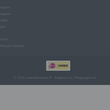
Gelişim
itapları
diller
aplar
rünler
olmayan kitaplar
© 2026 www.berceste.nl - Powered by Shoppagina.nl