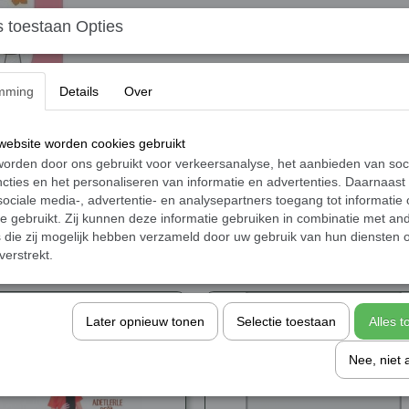
 toestaan Opties
Sepete ekle
Can sıkıntısına son!
mming
Details
Over
Birbirinden eğlenceli 54 oyun ve 24 bilimsel etk
ebsite worden cookies gebruikt
Bu kitaplarda can sıkıntına çare olabilecek 
orden door ons gebruikt voor verkeersanalyse, het aanbieden van soc
kalmadım etkinliklerin kazanımlarını, mucitleri
cties en het personaliseren van informatie en advertenties. Daarnaast
da sayfalara ekledim. Böylece hem keyifli za
ociale media-, advertentie- en analysepartners toegang tot informatie
te gebruikt. Zij kunnen deze informatie gebruiken in combinatie met an
O zaman hadi arkadaşım, sayfaları çevir de b
die zij mogelijk hebben verzameld door uw gebruik van hun diensten o
verstrekt.
Later opnieuw tonen
Selectie toestaan
Alles 
Nee, niet 