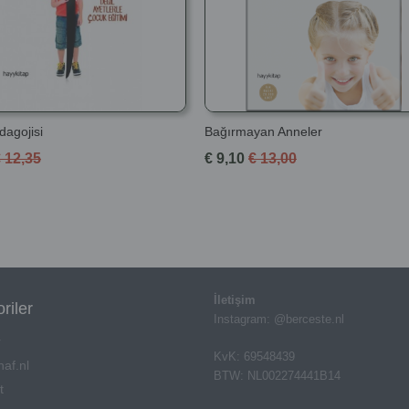
dagojisi
Bağırmayan Anneler
 12,35
€ 9,10
€ 13,00
İletişim
riler
Instagram: @berceste.nl
r
KvK: 69548439
af.nl
BTW: NL002274441B14
t