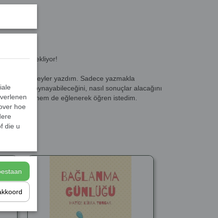
inlik seni bekliyor!
oyunlar ve deneyler yazdım. Sadece yazmakla
iale
ni, kimlerle oynayabileceğini, nasıl sonuçlar alacağını
 verlenen
manlar geçir hem de eğlenerek öğren istedim.
 over hoe
dere
aşlayalım!
f die u
toestaan
akkoord