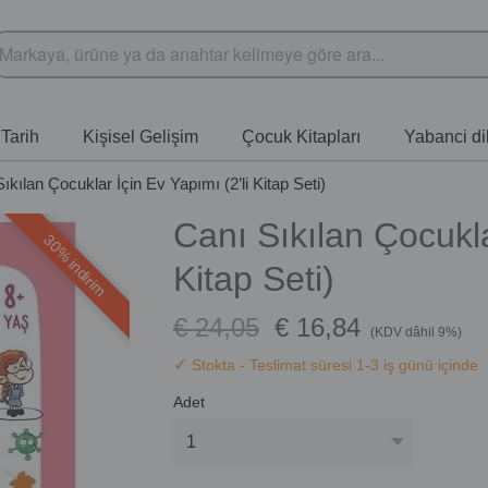
Tarih
Kişisel Gelişim
Çocuk Kitapları
Yabanci dil
ıkılan Çocuklar İçin Ev Yapımı (2’li Kitap Seti)
Canı Sıkılan Çocukla
30% indirim
Kitap Seti)
€ 24,05
€ 16,84
(KDV dâhil 9%)
✓
Stokta
- Teslimat süresi 1-3 iş günü içinde
Adet