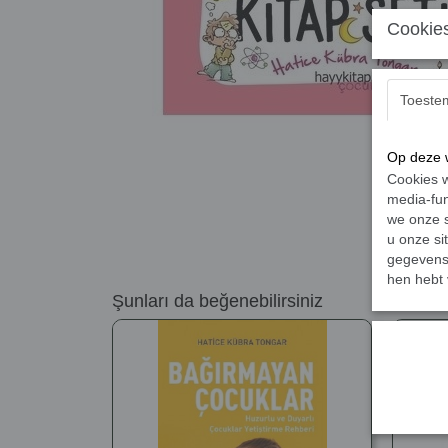
Cookies
Toeste
Op deze w
Cookies w
media-fun
we onze s
u onze si
gegevens 
hen hebt 
Şunları da beğenebilirsiniz