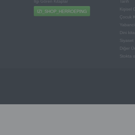
İlgi Gören Kitaplar
Tarih
Kişisel 
IZI_SHOP_HERROEPING
Çocuk K
Yabanci 
Dini kit
Siyaset
Diğer Ü
Stokta 