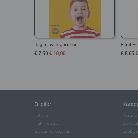
Bağırmayan Çocuklar
Fıtrat Pe
€ 7,50
€ 10,00
€ 8,65
€
Bilgiler
Katego
İletişim
Yazarla
Hakkımızda
www.sah
Şartlar ve koşullar
Edebiya