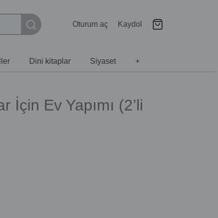
Oturum aç
Kaydol
ler
Dini kitaplar
Siyaset
+
r İçin Ev Yapımı (2’li