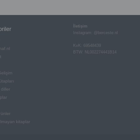
İletişim
riler
Instagram: @berceste.nl
r
KvK: 69548439
af.nl
BTW: NL002274441B14
t
Gelişim
itapları
diller
aplar
rünler
olmayan kitaplar