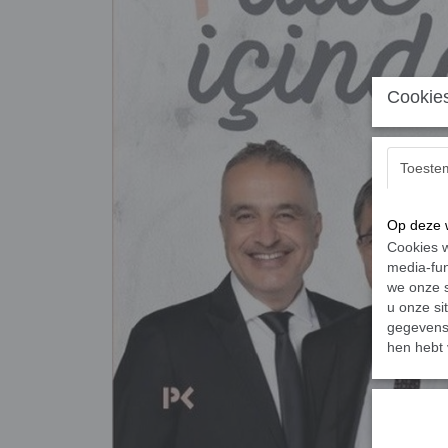
Cookies
Toeste
Op deze w
Cookies w
media-fun
we onze s
u onze si
gegevens 
hen hebt 