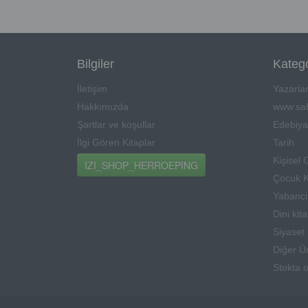
Bilgiler
Katego
İletişim
Yazarla
Hakkımızda
www.sah
Şartlar ve koşullar
Edebiya
İlgi Gören Kitaplar
Tarih
Kişisel 
IZI_SHOP_HERROEPING
Çocuk K
Yabanci 
Dini kit
Siyaset
Diğer Ü
Stokta 