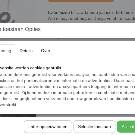
Evlerimizde bir arada ama yalnızız. Birbirimizi
Aile olmayı unutmuşuz. Dünya ve ahiret saadet
geliyor fakat dönüp bakmıyoruz yaranın, has
 toestaan Opties
bastırıyor tüm sesleri. Aile ocağımızı ihmal e
harcıyoruz.
Her şeyin fiyatını öğreniyoruz da değerini pek
ölçülemeyenlerdir; huzur, ahlak, mutluluk, sevg
mming
Details
Over
Gelin, biraz düşünelim,
Aile İçinde
hep berab
kıymetlilerimizi. Tam aksine onların değerini i
Başka kimimiz var ki?
ebsite worden cookies gebruikt
orden door ons gebruikt voor verkeersanalyse, het aanbieden van soc
cties en het personaliseren van informatie en advertenties. Daarnaast
ociale media-, advertentie- en analysepartners toegang tot informatie
te gebruikt. Zij kunnen deze informatie gebruiken in combinatie met an
die zij mogelijk hebben verzameld door uw gebruik van hun diensten o
verstrekt.
Later opnieuw tonen
Selectie toestaan
Alles 