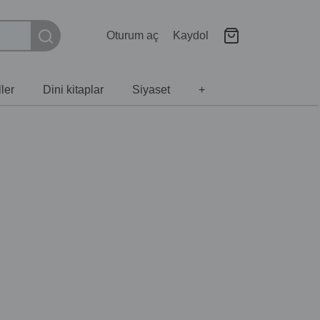
Oturum aç
Kaydol
ler
Dini kitaplar
Siyaset
+