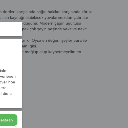
n dertleri karşısında sağır, hakikat karşısında körüz.
inin kaynağı olabilecek yuvalarımızdan çatırtılar
arın nerede olduğuna. Modern çağın uğultusu
dip lüzumsuz pek çok şeyin peşinde vakit ve nakit
 bilmiyoruz sanki. Oysa en değerli şeyler para ile
i ve aile ortamı gibi.
er. Nefsimize mağlup olup kaybetmeyelim en
drak edelim.
iale
 verlenen
 over hoe
dere
f die u
toestaan