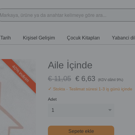
Tarih
Kişisel Gelişim
Çocuk Kitapları
Yabanci dil
Aile İçinde
40% indirim
€ 11,05
€ 6,63
(KDV dâhil 9%)
✓
Stokta
- Teslimat süresi 1-3 iş günü içinde
Adet
Sepete ekle