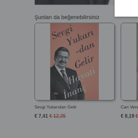
Şunları da beğenebilirsiniz
Sevgi Yukarıdan Gelir
Can Vere
€ 7,41
€ 12,35
€ 8,19
€