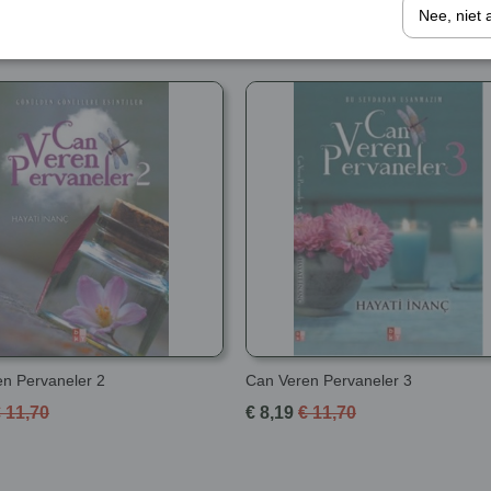
Nee, niet 
n Pervaneler 2
Can Veren Pervaneler 3
 11,70
€ 8,19
€ 11,70