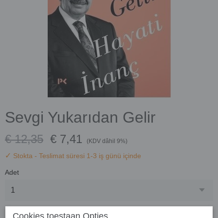
Sevgi Yukarıdan Gelir
€ 12,35
€ 7,41
(KDV dâhil 9%)
✓
Stokta
- Teslimat süresi 1-3 iş günü içinde
Adet
Cookies toestaan Opties