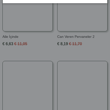
Aile İçinde
Can Veren Pervaneler 2
€ 6,63
€ 11,05
€ 8,19
€ 11,70