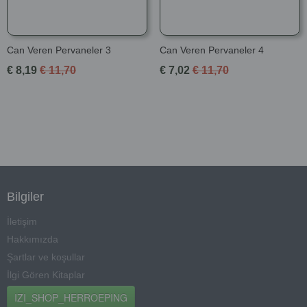
Can Veren Pervaneler 3
Can Veren Pervaneler 4
€ 8,19
€ 11,70
€ 7,02
€ 11,70
Bilgiler
İletişim
Hakkımızda
Şartlar ve koşullar
İlgi Gören Kitaplar
IZI_SHOP_HERROEPING