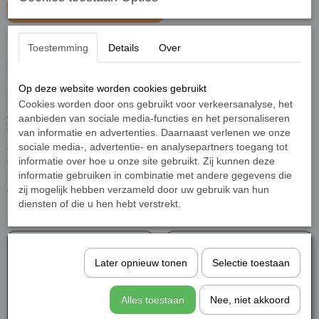
Sepete ekle
Hepimiz büyük bir çaba içindeyiz. Kavuşmak için. Sevgilinin izini
Toestemming
Details
Over
sürüyoruz. Bizi ona götürecek işaretler arıyoruz. Yürümek
istediğimiz yollardan geçmiş âşıklar, şairler yetişiyor imdadımıza;
Op deze website worden cookies gebruikt
sözleriyle rehber oluyorlar bize. Gökteki yıldızlar gibi onların
mısraları; yönümüzü tayin edebilmemiz, kaybolmamamız için
Cookies worden door ons gebruikt voor verkeersanalyse, het
yolumuzu aydınlatıp bizi hakikate yöneltiyorlar.
aanbieden van sociale media-functies en het personaliseren
“Sevgi Yukarıdan Gelir”de Hayati İnanç, akıcı üslubuyla zarif bir
van informatie en advertenties. Daarnaast verlenen we onze
anlatıcı ve hatırlatıcı olarak edebiyatımızın ustalarının baş
sociale media-, advertentie- en analysepartners toegang tot
döndürücü, ruh açıcı, hikmet dolu mısralarını nakledip izah ediyor
informatie over hoe u onze site gebruikt. Zij kunnen deze
bizlere. Maksat can evimizi temiz tutabilmek ve Vedûd’un sevgisini
informatie gebruiken in combinatie met andere gegevens die
orada büyütebilmek
zij mogelijk hebben verzameld door uw gebruik van hun
diensten of die u hen hebt verstrekt.
Şunları da beğenebilirsiniz
Later opnieuw tonen
Selectie toestaan
Alles toestaan
Nee, niet akkoord