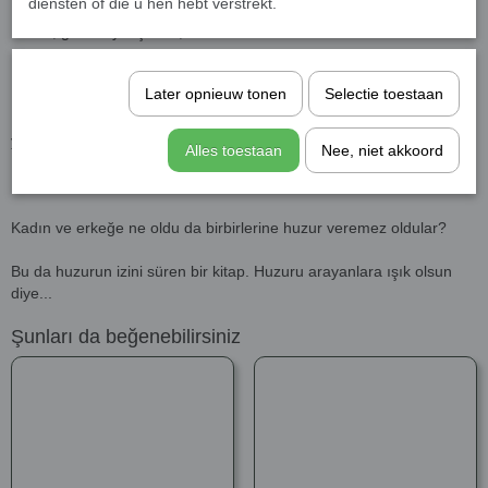
diensten of die u hen hebt verstrekt.
Huzur; gönlün yatışması, nefsin tatmin olmasıdır.
Huzur; baş dinçliği, gönül rahatlığıdır.
Later opnieuw tonen
Selectie toestaan
Kadın ve erkek “birbirlerinde huzur bulsunlar” diye çiftler halinde
yaratılmış,
Alles toestaan
Nee, niet akkoord
Birbirlerinde coşsunlar, birbirlerinde durulsunlar diye...
Kadın ve erkeğe ne oldu da birbirlerine huzur veremez oldular?
Bu da huzurun izini süren bir kitap. Huzuru arayanlara ışık olsun
diye...
Şunları da beğenebilirsiniz