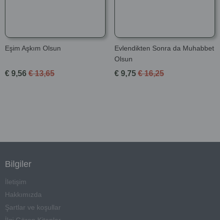
Eşim Aşkım Olsun
Evlendikten Sonra da Muhabbet
Olsun
€ 9,56
€ 13,65
€ 9,75
€ 16,25
Bilgiler
İletişim
Hakkımızda
Şartlar ve koşullar