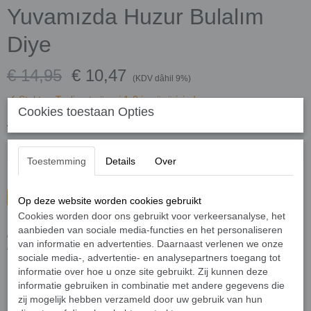
Yuvamızda Huzur Bulalım
Diye
€ 14,95
€ 10,47
(KDV dâhil 9%)
✓
Stokta
- Teslimat süresi 1-3 iş günü içinde
Cookies toestaan Opties
Adet
Toestemming
Details
Over
Sepete ekle
Op deze website worden cookies gebruikt
Cookies worden door ons gebruikt voor verkeersanalyse, het
aanbieden van sociale media-functies en het personaliseren
Huzur,
modern dünyada, moda dışı bir kelime
van informatie en advertenties. Daarnaast verlenen we onze
gibi duruyor artık. Oysa,
sociale media-, advertentie- en analysepartners toegang tot
informatie over hoe u onze site gebruikt. Zij kunnen deze
Huzur; ne tatlı bir kelimedir.
informatie gebruiken in combinatie met andere gegevens die
zij mogelijk hebben verzameld door uw gebruik van hun
Huzur; ruhun, zihnin ve bedenin sükûnet bulma hâlidir.