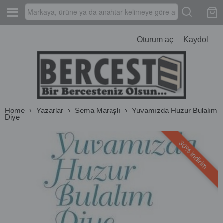
Oturum aç
Kaydol
Home
›
Yazarlar
›
Sema Maraşlı
›
Yuvamızda Huzur Bulalım
Diye
30% indirim