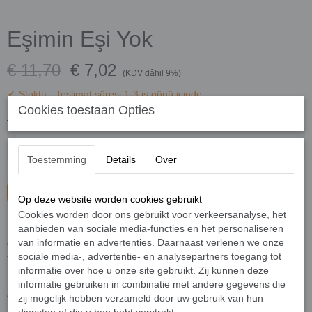
Eşimin Eşi Yok
€ 11,70
€ 7,02
(KDV dâhil 9%)
✓
Stokta
- Teslimat süresi 1-3 iş günü içinde
Cookies toestaan Opties
Adet
Toestemming
Details
Over
Sepete ekle
Op deze website worden cookies gebruikt
Cookies worden door ons gebruikt voor verkeersanalyse, het
aanbieden van sociale media-functies en het personaliseren
Bugüne kadar evlilik üstüne çok şey yazılıp çizildi. Kimi mukaddestir
van informatie en advertenties. Daarnaast verlenen we onze
diye evliliği göklere çıkardı, kimi aşkı öldürüyor diye yerden yere
sociale media-, advertentie- en analysepartners toegang tot
vurdu, kimi de bol bol öğüt verdi.
informatie over hoe u onze site gebruikt. Zij kunnen deze
Ben de hikâyesini yazmak istedim.
informatie gebruiken in combinatie met andere gegevens die
zij mogelijk hebben verzameld door uw gebruik van hun
“Neden hikâye?” derseniz, şöyle açıklayabilirim: Ben hikâyelerin