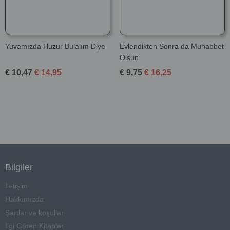
Yuvamızda Huzur Bulalım Diye
Evlendikten Sonra da Muhabbet
Olsun
€ 10,47
€ 14,95
€ 9,75
€ 16,25
Bilgiler
İletişim
Hakkımızda
Şartlar ve koşullar
İlgi Gören Kitaplar