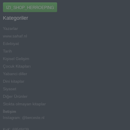
IZI_SHOP_HERROEPING
Kategoriler
Yazarlar
www.sahaf.nl
Edebiyat
Tarih
Kişisel Gelişim
Çocuk Kitapları
Yabanci diller
Dini kitaplar
Siyaset
Diğer Ürünler
Stokta olmayan kitaplar
İletişim
Instagram: @berceste.nl
KvK: 69548439