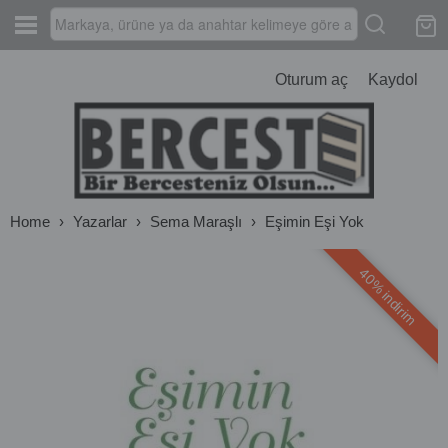
Oturum aç
Kaydol
Home
›
Yazarlar
›
Sema Maraşlı
›
Eşimin Eşi Yok
40% indirim